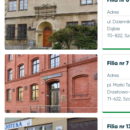
Adres
ul. Dzienni
Dąbie
70-822, Sz
Filia nr 7
Adres
pl. Matki T
Drzetowo
71-622, Sz
Filia nr 1