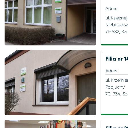
Adres
ul. Księżnej
Niebusze
71-582, Sz
Filia nr 1
Adres
ul. Krzemie
Podjuchy
70-734, Sz