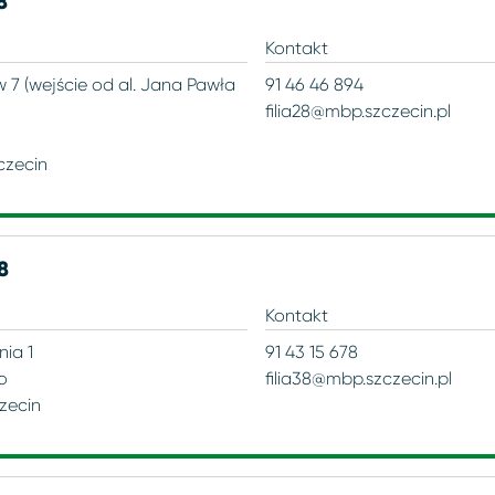
8
Kontakt
w 7 (wejście od al. Jana Pawła
91 46 46 894
filia28@mbp.szczecin.pl
czecin
38
Kontakt
nia 1
91 43 15 678
o
filia38@mbp.szczecin.pl
czecin