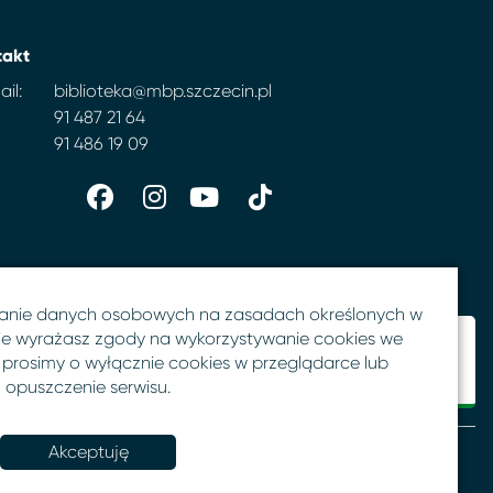
takt
il:
biblioteka@mbp.szczecin.pl
91 487 21 64
91 486 19 09
anie danych osobowych na zasadach określonych w
 nie wyrażasz zgody na wykorzystywanie cookies we
 prosimy o wyłącznie cookies w przeglądarce lub
opuszczenie serwisu.
Akceptuję