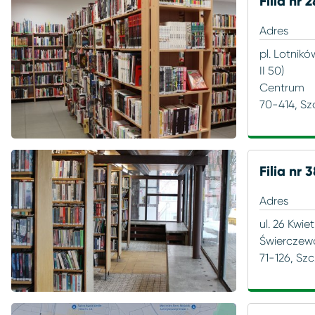
Filia nr 2
Adres
pl. Lotnikó
II 50)
Centrum
70-414, Sz
Filia nr 
Adres
ul. 26 Kwiet
Świerczew
71-126, Sz