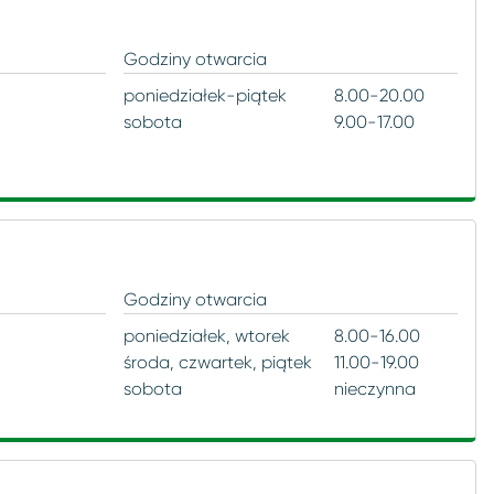
Czasopisma
Nowe Miasto
Godziny otwarcia
Filmy
poniedziałek-piątek
8.00-20.00
Pomorzany
sobota
9.00-17.00
konsole do gier
Stołczyn
Warszewo
Godziny otwarcia
poniedziałek, wtorek
8.00-16.00
środa, czwartek, piątek
11.00-19.00
sobota
nieczynna