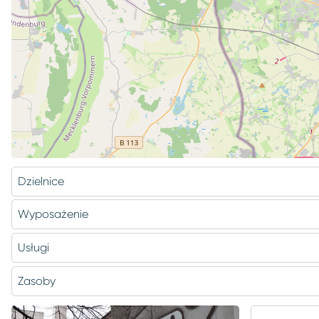
Dzielnice
Wyposażenie
Arkońskie-Niemierzyn
Usługi
Dąbie
Zasoby
kserowanie
Golęcino-Gocław