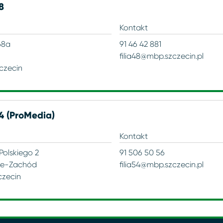
48
Kontakt
68a
91 46 42 881
filia48@mbp.szczecin.pl
czecin
54 (ProMedia)
Kontakt
Polskiego 2
91 506 50 56
ie-Zachód
filia54@mbp.szczecin.pl
czecin