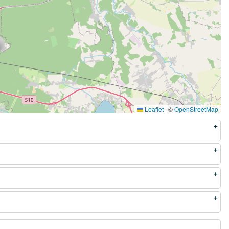
Leaflet
|
©
OpenStreetMap
Centrum
Głębokie-Pilchowo
skanowanie
Majowe