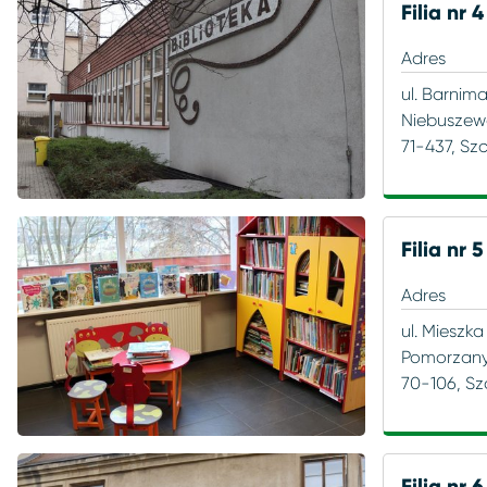
kolekcja "WIELKIE LITERY"
Filia nr 4
Niebuszewo
Adres
E-Booki
ul. Barnim
Podjuchy
Niebuszew
Czytniki
71-437, Sz
Słoneczne
komiksy/mangi
Świerczewo
Filia nr 5
Adres
Wielgowo - Sławociesze - Zdunowo
ul. Mieszka
Pomorzan
70-106, Sz
Filia nr 6