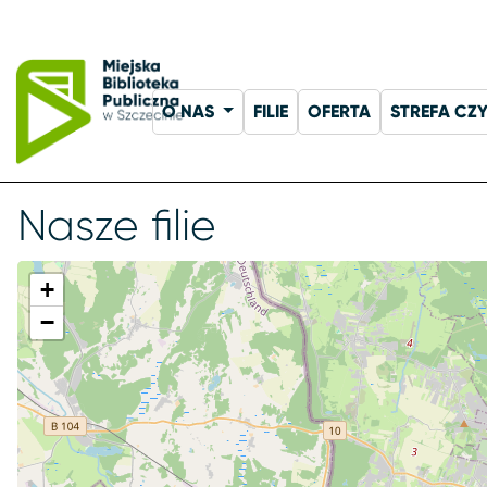
O NAS
FILIE
OFERTA
STREFA CZ
Nasze filie
+
−