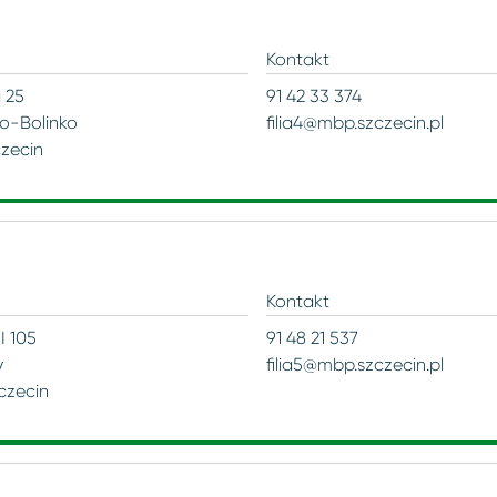
Nuty
Niebuszewo-Bolinko
Kontakt
Audiobooki
a 25
91 42 33 374
Pogodno
o-Bolinko
filia4@mbp.szczecin.pl
Gry planszowe
czecin
Śródmieście-Zachód
Turzyn
Kontakt
Zdroje
 I 105
91 48 21 537
y
filia5@mbp.szczecin.pl
czecin