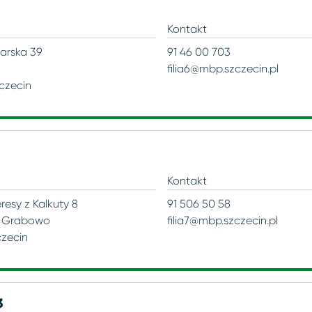
Kontakt
karska 39
91 46 00 703
filia6@mbp.szczecin.pl
czecin
Kontakt
eresy z Kalkuty 8
91 506 50 58
-Grabowo
filia7@mbp.szczecin.pl
czecin
3