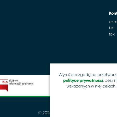
Kon
e-ma
tel:
fax
Wyrażam zgodę na przetwarz
polityce prywatności
. Jeśli
wskazanych w niej celach,
© 2025 MBP Szczecin