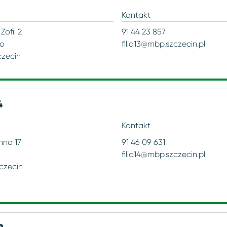
Kontakt
 Zofii 2
91 44 23 857
wo
filia13@mbp.szczecin.pl
czecin
4
Kontakt
nna 17
91 46 09 631
filia14@mbp.szczecin.pl
czecin