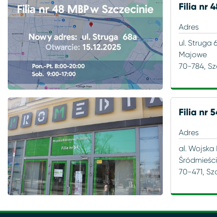
Filia nr 
Adres
ul. Struga 
Majowe
70-784, Sz
Filia nr 
Adres
al. Wojska 
Śródmieśc
70-471, Sz