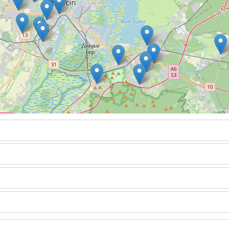
Bukowe-Klęskowo
Drzetowo-Grabowo
drukowanie
Gumieńce