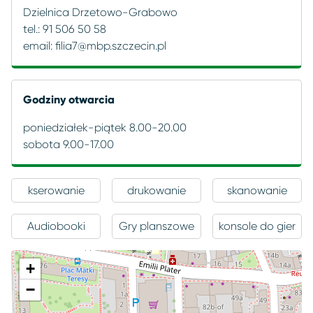
Dzielnica Drzetowo-Grabowo
tel.: 91 506 50 58
email:
filia7@mbp.szczecin.pl
Godziny otwarcia
poniedziałek-piątek 8.00-20.00
sobota 9.00-17.00
kserowanie
drukowanie
skanowanie
Audiobooki
Gry planszowe
konsole do gier
+
−