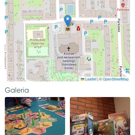
Leaflet
|
©
OpenStreetMap
Galeria