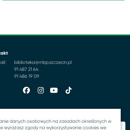
takt
il:
biblioteka@mbp.szczecin.pl
91 487 21 64
91 486 19 09
anie danych osobowych na zasadach określonych w
 nie wyrażasz zgody na wykorzystywanie cookies we