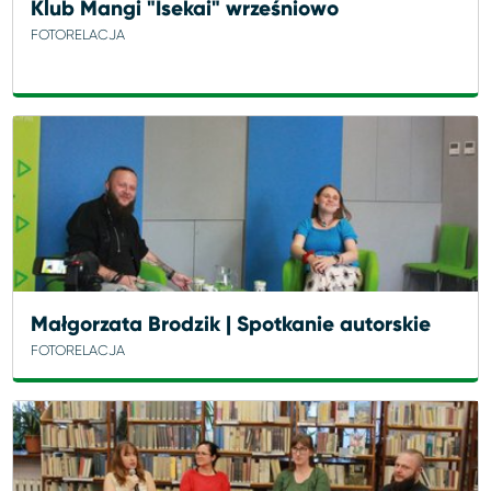
Klub Mangi "Isekai" wrześniowo
FOTORELACJA
Małgorzata Brodzik | Spotkanie autorskie
FOTORELACJA