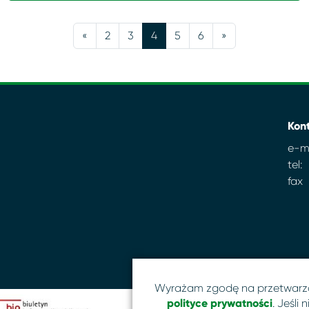
«
2
3
4
5
6
»
Kon
e-ma
tel:
fax
Wyrażam zgodę na przetwarz
polityce prywatności
. Jeśli