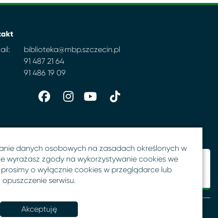
takt
il:
biblioteka@mbp.szczecin.pl
91 487 21 64
91 486 19 09
anie danych osobowych na zasadach określonych w
 nie wyrażasz zgody na wykorzystywanie cookies we
 prosimy o wyłącznie cookies w przeglądarce lub
opuszczenie serwisu.
Akceptuję