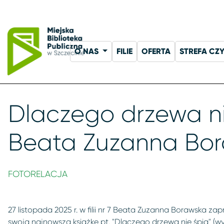
O NAS
FILIE
OFERTA
STREFA CZ
Dlaczego drzewa ni
Beata Zuzanna Bo
FOTORELACJA
27 listopada 2025 r. w filii nr 7 Beata Zuzanna Borawska z
swoją najnowszą książkę pt. "Dlaczego drzewa nie śpią" (wyd. 