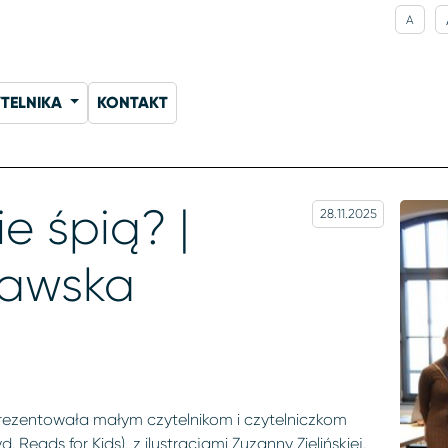
A
YTELNIKA
KONTAKT
e śpią? |
28.11.2025
rawska
aprezentowała małym czytelnikom i czytelniczkom
Reads for Kids), z ilustracjami Zuzanny Zielińskiej.