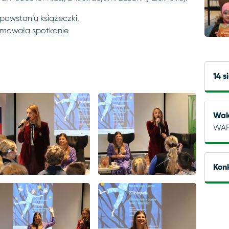
powstaniu książeczki,
mowała spotkanie.
14 s
Wak
WAR
Konk