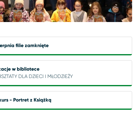
ierpnia filie zamknięte
acje w bibliotece
SZTATY DLA DZIECI I MŁODZIEŻY
urs - Portret z Książką