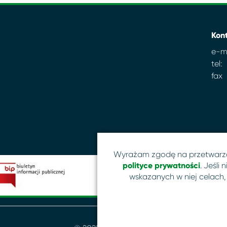
Kon
e-ma
tel:
fax
Wyrażam zgodę na przetwarz
polityce prywatności
. Jeśli
wskazanych w niej celach,