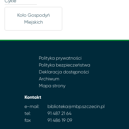
Cykle
Koło Gospodyń
Miejskich
Polityka prywatności
Polityka bezpieczeństwa
Deklaracja dostępności
Archiwum
Mapa strony
Kontakt
e-mail:
biblioteka@mbp.szczecin.pl
tel:
91 487 21 64
fax
91 486 19 09