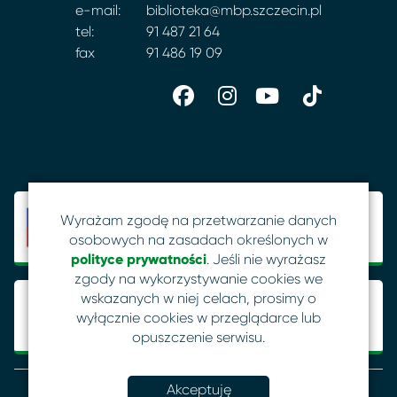
e-mail:
biblioteka@mbp.szczecin.pl
tel:
91 487 21 64
fax
91 486 19 09
Wyrażam zgodę na przetwarzanie danych
osobowych na zasadach określonych w
polityce prywatności
. Jeśli nie wyrażasz
zgody na wykorzystywanie cookies we
wskazanych w niej celach, prosimy o
wyłącznie cookies w przeglądarce lub
opuszczenie serwisu.
Akceptuję