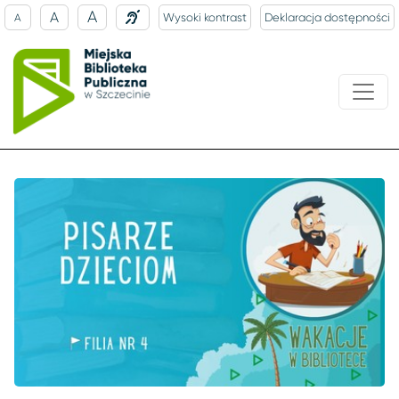
A
A
Wysoki kontrast
Deklaracja dostępności
A