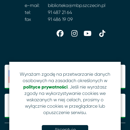
e-mail:
biblioteka@mbp.szczecin.pl
tel:
91 487 21 64
fax
91 486 19 09
Wyrażam zgodę na przetwarzanie danych
osobowych na zasadach określonych w
polityce prywatności
. Jeśli nie wyrażasz
zgody na wykorzystywanie cookies we
wskazanych w niej celach, prosimy o
wyłącznie cookies w przeglądarce lub
opuszczenie serwisu.
Akceptuję